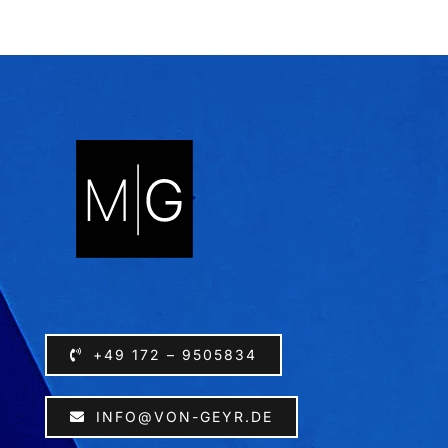
+49 172 – 9505834
INFO@VON-GEYR.DE