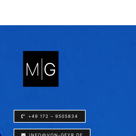
+49 172 – 9505834
INFO@VON-GEYR.DE