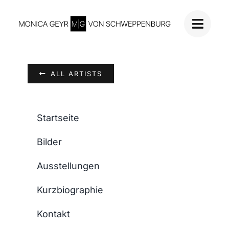
Skip
to
content
ALL ARTISTS
Startseite
Bilder
Ausstellungen
Kurzbiographie
Kontakt