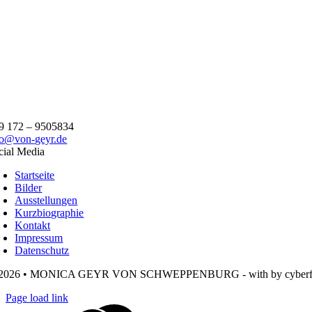
9 172 – 9505834
fo@von-geyr.de
cial Media
Startseite
Bilder
Ausstellungen
Kurzbiographie
Kontakt
Impressum
Datenschutz
2026 • MONICA GEYR VON SCHWEPPENBURG - with
by cyber
Page load link